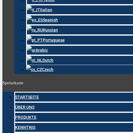
Italian
Spanish
Russian
Portuguese
Arabic
Dutch
Czech
Speisekarte
STARTSEITE
ÜBER UNS
PRODUKTE
KENNTNIS