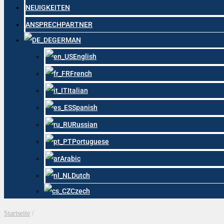
NEUIGKEITEN
ANSPRECHPARTNER
GERMAN
English
French
Italian
Spanish
Russian
Portuguese
Arabic
Dutch
Czech
Startseite
/