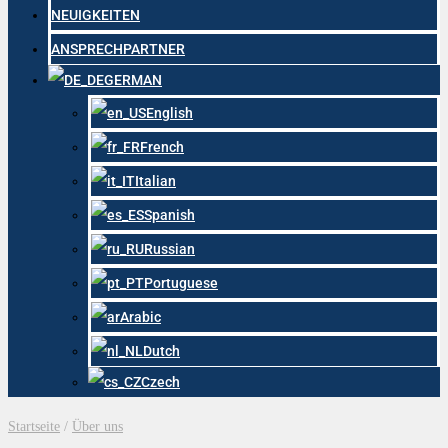
NEUIGKEITEN
ANSPRECHPARTNER
GERMAN
English
French
Italian
Spanish
Russian
Portuguese
Arabic
Dutch
Czech
Startseite
/
Über uns