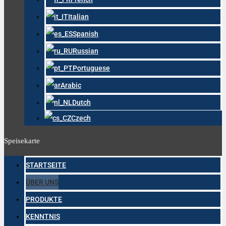
Italian
Spanish
Russian
Portuguese
Arabic
Dutch
Czech
Speisekarte
STARTSEITE
ÜBER UNS
PRODUKTE
KENNTNIS