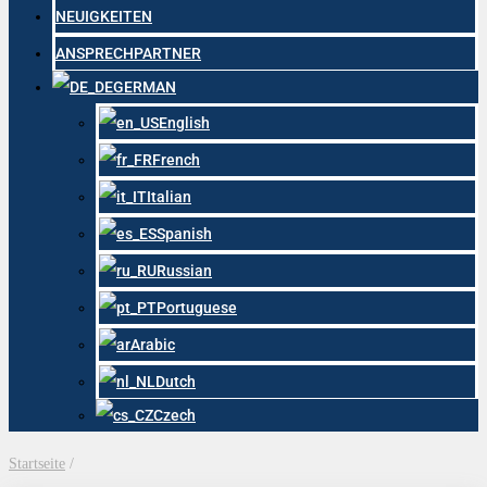
NEUIGKEITEN
ANSPRECHPARTNER
GERMAN
English
French
Italian
Spanish
Russian
Portuguese
Arabic
Dutch
Czech
Startseite
/