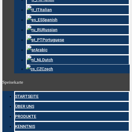
Italian
Spanish
Russian
Portuguese
Arabic
Dutch
Czech
Speisekarte
STARTSEITE
ÜBER UNS
PRODUKTE
KENNTNIS