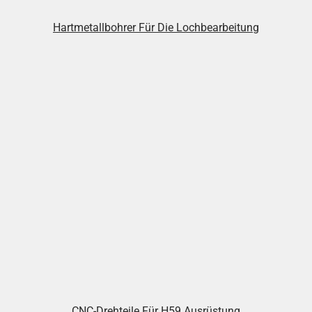
Hartmetallbohrer Für Die Lochbearbeitung
CNC-Drehteile Für H59 Ausrüstung