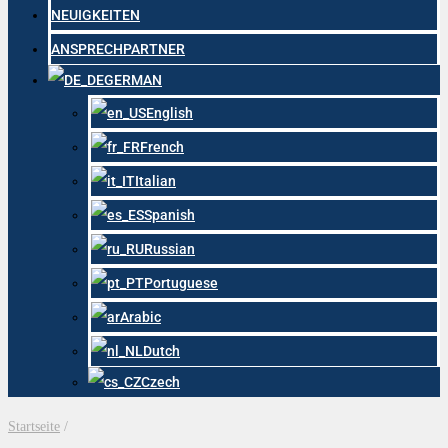
NEUIGKEITEN
ANSPRECHPARTNER
GERMAN
English
French
Italian
Spanish
Russian
Portuguese
Arabic
Dutch
Czech
Startseite
/