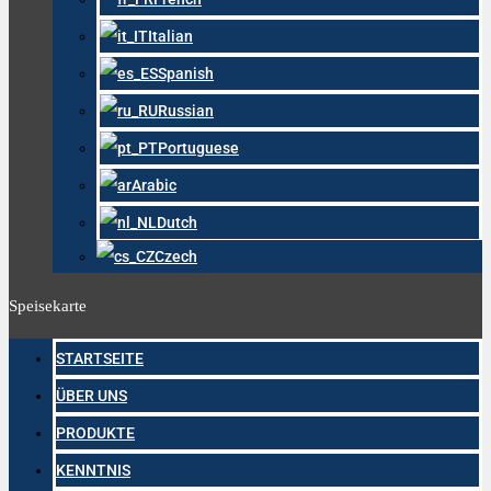
Italian
Spanish
Russian
Portuguese
Arabic
Dutch
Czech
Speisekarte
STARTSEITE
ÜBER UNS
PRODUKTE
KENNTNIS