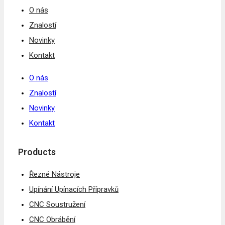
O nás
Znalostí
Novinky
Kontakt
O nás
Znalostí
Novinky
Kontakt
Products
Řezné Nástroje
Upínání Upínacích Přípravků
CNC Soustružení
CNC Obrábění