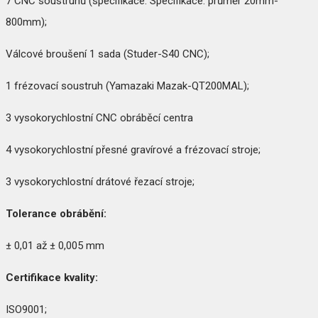
7 CNC soustruhů (specifikace: Specifikace: průměr 20mm-
800mm);
Válcové broušení 1 sada (Studer-S40 CNC);
1 frézovací soustruh (Yamazaki Mazak-QT200MAL);
3 vysokorychlostní CNC obráběcí centra
4 vysokorychlostní přesné gravírové a frézovací stroje;
3 vysokorychlostní drátové řezací stroje;
Tolerance obrábění:
± 0,01 až ± 0,005 mm
Certifikace kvality:
ISO9001;