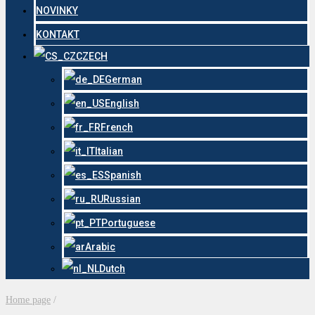
NOVINKY
KONTAKT
CZECH
German
English
French
Italian
Spanish
Russian
Portuguese
Arabic
Dutch
Home page
/