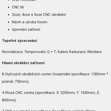
CNC lití
3osé, 4osé a 5osé CNC obrábění
Návrh a výroba forem
Upevnění zařízení
Tepelné zpracování:
Normalizace; Temperování, Q + T; Kalení; Karburace; Nitridace
Hlavní obráběcí zařízení:
8 čtyřosých obráběcích center (maximální specifikace: 1500mm *
průměr 750mm);
4 tříosá CNC centra (specifikace: X: 2200mm, Y: 1600mm, Z:
800mm);