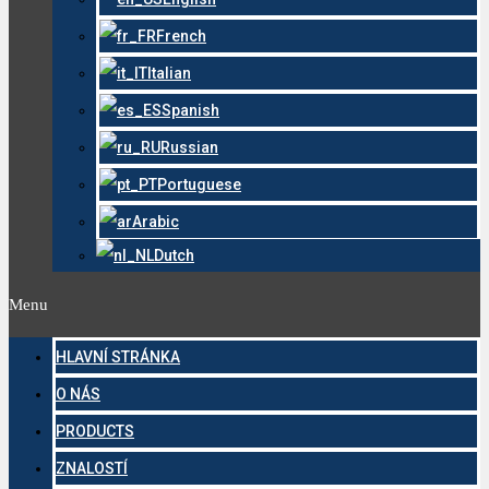
French
Italian
Spanish
Russian
Portuguese
Arabic
Dutch
Menu
HLAVNÍ STRÁNKA
O NÁS
PRODUCTS
ZNALOSTÍ