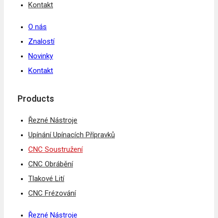
Kontakt
O nás
Znalostí
Novinky
Kontakt
Products
Řezné Nástroje
Upínání Upínacích Přípravků
CNC Soustružení
CNC Obrábění
Tlakové Lití
CNC Frézování
Řezné Nástroje