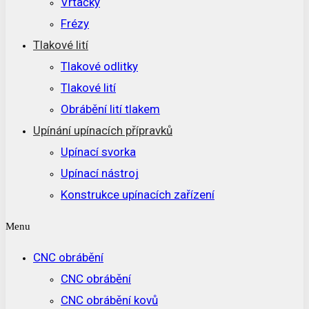
Vrtačky
Frézy
Tlakové lití
Tlakové odlitky
Tlakové lití
Obrábění lití tlakem
Upínání upínacích přípravků
Upínací svorka
Upínací nástroj
Konstrukce upínacích zařízení
Menu
CNC obrábění
CNC obrábění
CNC obrábění kovů