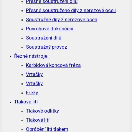
Přesné soustružení dílů
Přesné soustružené díly z nerezové oceli
Soustružné díly z nerezové oceli
Povrchové dokončení
Soustružení dílů
Soustružný provoz
Řezné nástroje
Karbidová koncová fréza
Vrtačky
Vrtačky
Frézy
Tlakové lití
Tlakové odlitky
Tlakové lití
Obrábění lití tlakem