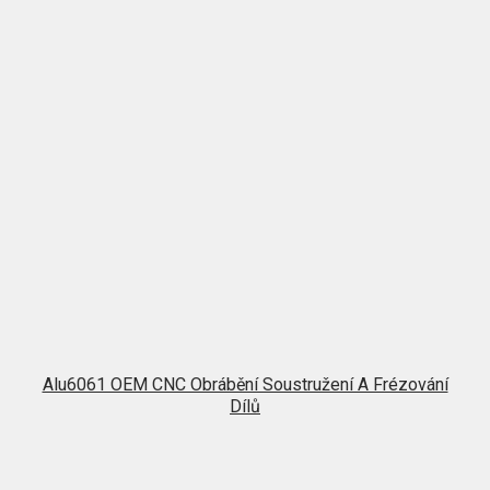
Alu6061 OEM CNC Obrábění Soustružení A Frézování
Dílů