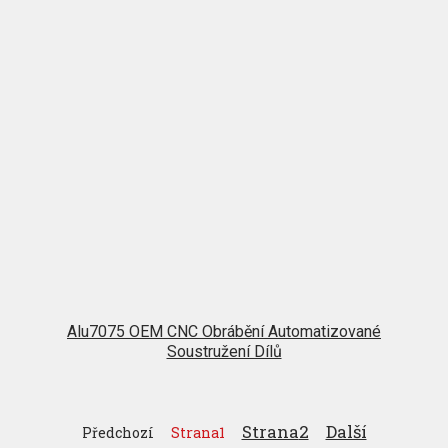
Alu7075 OEM CNC Obrábění Automatizované
Soustružení Dílů
Strana
2
Další
Předchozí
Strana
1