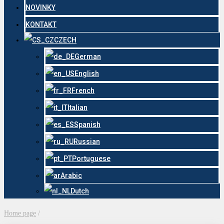
NOVINKY
KONTAKT
CZECH
German
English
French
Italian
Spanish
Russian
Portuguese
Arabic
Dutch
Home page
/