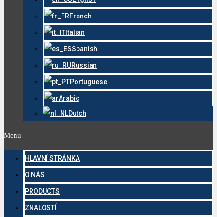
French
Italian
Spanish
Russian
Portuguese
Arabic
Dutch
Menu
HLAVNÍ STRÁNKA
O NÁS
PRODUCTS
ZNALOSTÍ