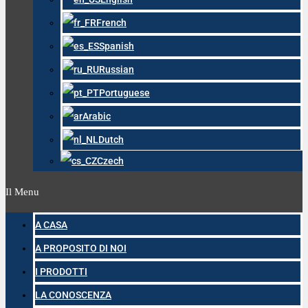
French
Spanish
Russian
Portuguese
Arabic
Dutch
Czech
Il Menu
A CASA
A PROPOSITO DI NOI
I PRODOTTI
LA CONOSCENZA