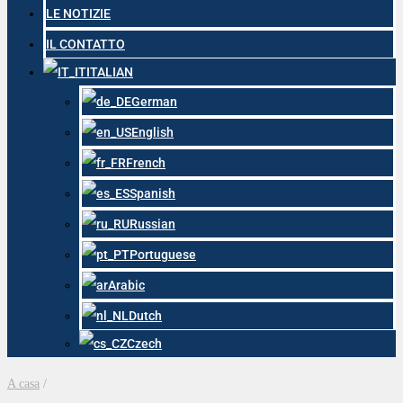
LE NOTIZIE
IL CONTATTO
ITALIAN
German
English
French
Spanish
Russian
Portuguese
Arabic
Dutch
Czech
A casa
/