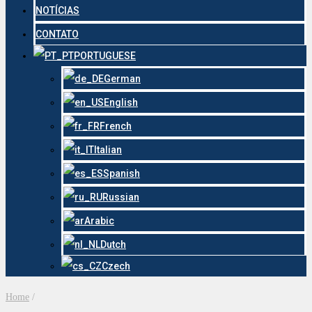
NOTÍCIAS
CONTATO
PORTUGUESE
German
English
French
Italian
Spanish
Russian
Arabic
Dutch
Czech
Home
/