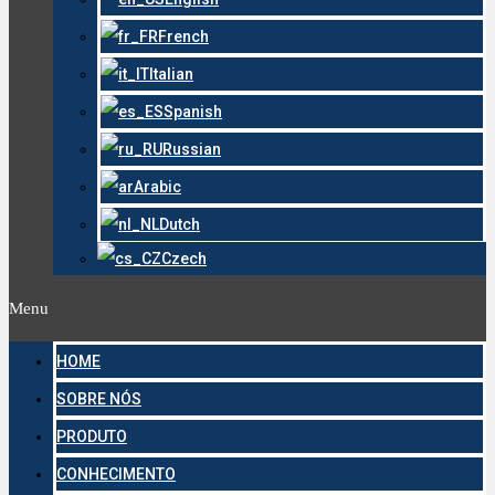
French
Italian
Spanish
Russian
Arabic
Dutch
Czech
Menu
HOME
SOBRE NÓS
PRODUTO
CONHECIMENTO