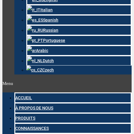
Italian
Spanish
Russian
Portuguese
Arabic
Dutch
Czech
Menu
ACCUEIL
À PROPOS DE NOUS
PRODUITS
CONNAISSANCES