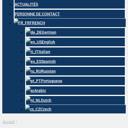
ACTUALITÉS
PERSONNE DE CONTACT
FRENCH
German
English
Italian
Spanish
Russian
Portuguese
Arabic
Dutch
Czech
Accueil
/