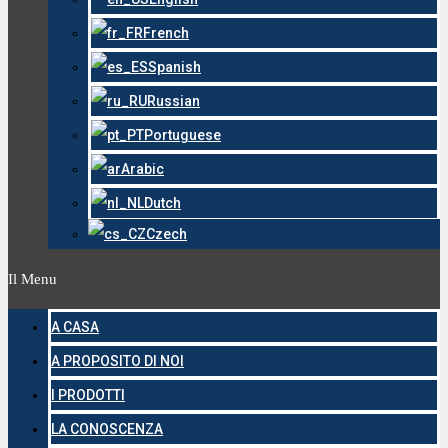
French
Spanish
Russian
Portuguese
Arabic
Dutch
Czech
Il Menu
A CASA
A PROPOSITO DI NOI
I PRODOTTI
LA CONOSCENZA