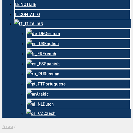
LE NOTIZIE
IL CONTATTO
ITALIAN
German
English
French
Spanish
Russian
Portuguese
Arabic
Dutch
Czech
A casa
/