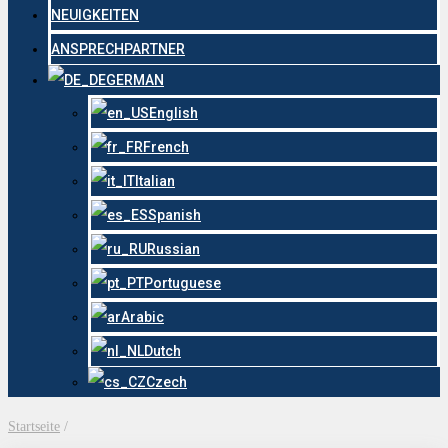
NEUIGKEITEN
ANSPRECHPARTNER
GERMAN
English
French
Italian
Spanish
Russian
Portuguese
Arabic
Dutch
Czech
Startseite
/