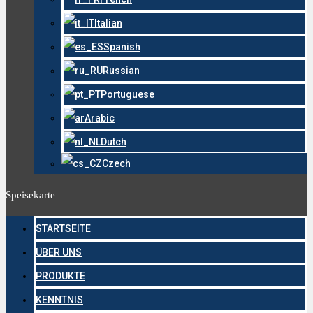
Italian
Spanish
Russian
Portuguese
Arabic
Dutch
Czech
Speisekarte
STARTSEITE
ÜBER UNS
PRODUKTE
KENNTNIS