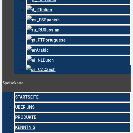
Italian
Spanish
Russian
Portuguese
Arabic
Dutch
Czech
Speisekarte
STARTSEITE
ÜBER UNS
PRODUKTE
KENNTNIS