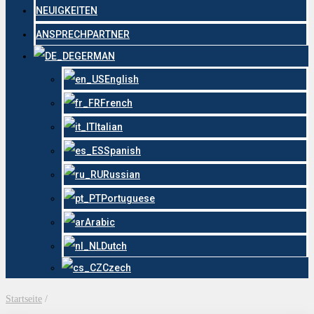
NEUIGKEITEN
ANSPRECHPARTNER
GERMAN
English
French
Italian
Spanish
Russian
Portuguese
Arabic
Dutch
Czech
Startseite
/