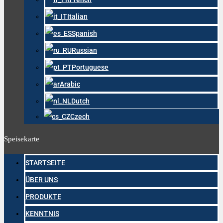
Italian
Spanish
Russian
Portuguese
Arabic
Dutch
Czech
Speisekarte
STARTSEITE
ÜBER UNS
PRODUKTE
KENNTNIS