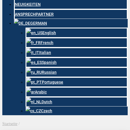
NEUIGKEITEN
ANSPRECHPARTNER
GERMAN
English
French
Italian
Spanish
Russian
Portuguese
Arabic
Dutch
Czech
Startseite
/