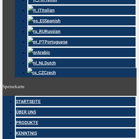
Italian
Spanish
Russian
Portuguese
Arabic
Dutch
Czech
Speisekarte
STARTSEITE
ÜBER UNS
PRODUKTE
KENNTNIS