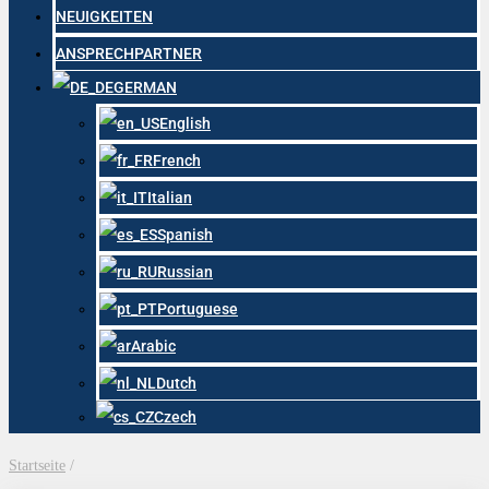
NEUIGKEITEN
ANSPRECHPARTNER
GERMAN
English
French
Italian
Spanish
Russian
Portuguese
Arabic
Dutch
Czech
Startseite
/