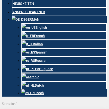
NEUIGKEITEN
ANSPRECHPARTNER
GERMAN
English
French
Italian
Spanish
Russian
Portuguese
Arabic
Dutch
Czech
Startseite
/