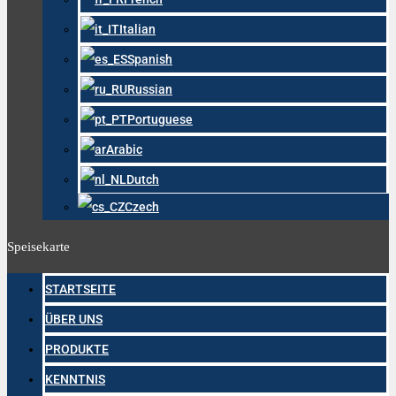
Italian
Spanish
Russian
Portuguese
Arabic
Dutch
Czech
Speisekarte
STARTSEITE
ÜBER UNS
PRODUKTE
KENNTNIS