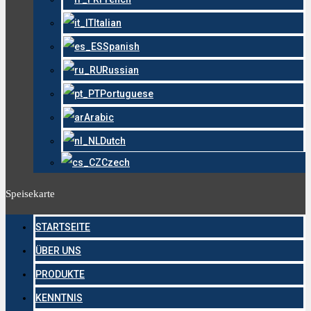
Italian
Spanish
Russian
Portuguese
Arabic
Dutch
Czech
Speisekarte
STARTSEITE
ÜBER UNS
PRODUKTE
KENNTNIS