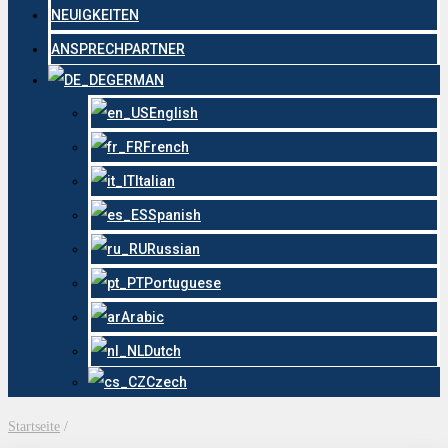
NEUIGKEITEN
ANSPRECHPARTNER
GERMAN
English
French
Italian
Spanish
Russian
Portuguese
Arabic
Dutch
Czech
Startseite
/